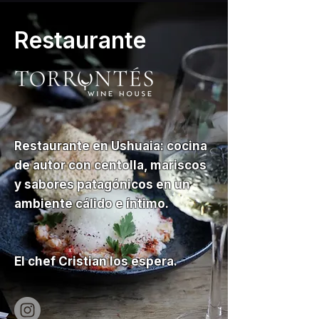
Restaurante
Restaurante en Ushuaia: cocina
de autor con centolla, mariscos
y sabores patagónicos en un
ambiente cálido e íntimo.
El chef Cristian los espera.