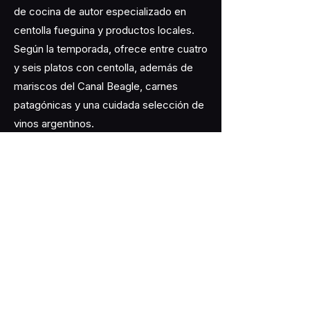
de cocina de autor especializado en
centolla fueguina y productos locales.
Según la temporada, ofrece entre cuatro
y seis platos con centolla, además de
mariscos del Canal Beagle, carnes
patagónicas y una cuidada selección de
vinos argentinos.
¿Qué comer en Torrontés Wine
House?
La propuesta del chef Cristian incluye un
menú por pasos y una carta con platos
de autor elaborados con centolla,
mariscos y otros productos de Tierra
del Fuego, además de carnes
patagónicas, pastas y risottos. La
experiencia se completa con postres de